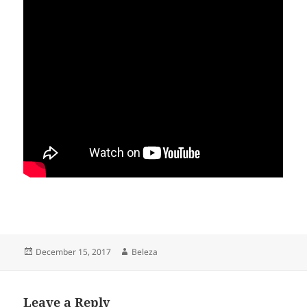
Posted
Author
December 15, 2017
Beleza
on
Leave a Reply