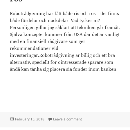
Robotrådgivning har fått både ris och ros – det finns
både fördelar och nackdelar. Vad tycker ni?
Personligen gillar jag såklart att tekniken går framåt.
Själva konceptet kommer från USA där det är vanligt
med en finansiell rådgivare som ger
rekommendationer vid
investeringar.Robotrådgivning är billig och ett bra
alternativ, speciellt för ointresserade sparare som
ändå kan tänka sig placera sia fonder inom banken.
Posted
on Robotrådgivning – ris och 
February 15, 2018
Leave a comment
on