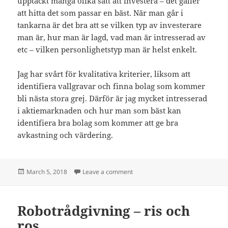
upptäckt många olika sätt att investera – det gäller
att hitta det som passar en bäst. När man går i
tankarna är det bra att se vilken typ av investerare
man är, hur man är lagd, vad man är intresserad av
etc – vilken personlighetstyp man är helst enkelt.
Jag har svårt för kvalitativa kriterier, liksom att
identifiera vallgravar och finna bolag som kommer
bli nästa stora grej. Därför är jag mycket intresserad
i aktiemarknaden och hur man som bäst kan
identifiera bra bolag som kommer att ge bra
avkastning och värdering.
Posted
on Vilken typ av investerare är du
March 5, 2018
Leave a comment
on
Robotrådgivning – ris och
ros