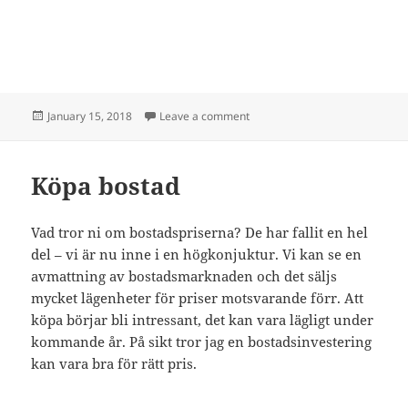
Posted
on Akta sig för tips på internet
January 15, 2018
Leave a comment
on
Köpa bostad
Vad tror ni om bostadspriserna? De har fallit en hel
del – vi är nu inne i en högkonjuktur. Vi kan se en
avmattning av bostadsmarknaden och det säljs
mycket lägenheter för priser motsvarande förr. Att
köpa börjar bli intressant, det kan vara lägligt under
kommande år. På sikt tror jag en bostadsinvestering
kan vara bra för rätt pris.