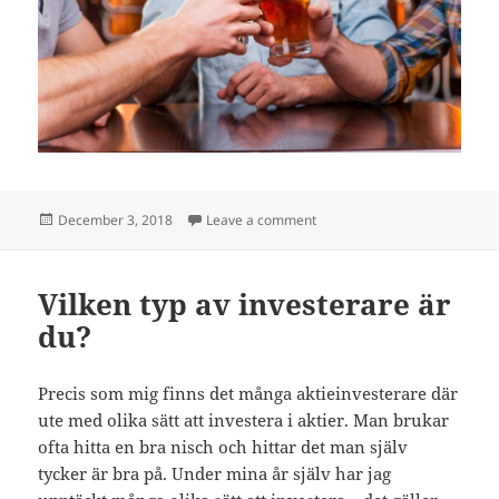
Posted
on En trevlig kväll med grabb
December 3, 2018
Leave a comment
on
Vilken typ av investerare är
du?
Precis som mig finns det många aktieinvesterare där
ute med olika sätt att investera i aktier. Man brukar
ofta hitta en bra nisch och hittar det man själv
tycker är bra på. Under mina år själv har jag